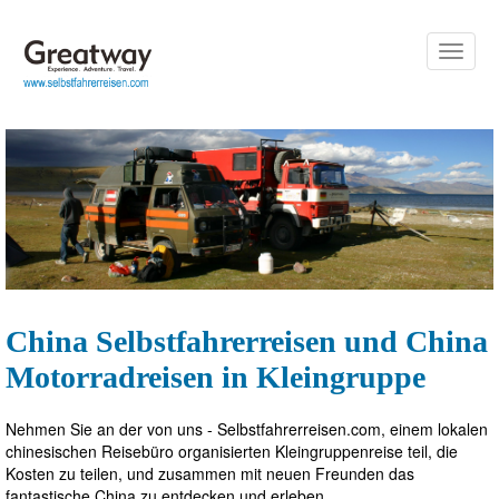
Toggle
naviga
China Selbstfahrerreisen und China
Motorradreisen in Kleingruppe
Nehmen Sie an der von uns - Selbstfahrerreisen.com, einem lokalen
chinesischen Reisebüro organisierten Kleingruppenreise teil, die
Kosten zu teilen, und zusammen mit neuen Freunden das
fantastische China zu entdecken und erleben.