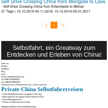
Self Drive Crossing China from Mongolia to Laos
- Self Drive Crossing China from Erlianhaote to Mohan
27 Tage
|
10.10.2016-05.11.2016,
10.12.2016-05.01.2017
1
Selbstfahrt, ein Greatway zum
Entdecken und Erleben von China!
Über uns
Kontakt
Feedback
Blog
Links
Email: info@tibetreisen.com
Tel: 0086-28-85540220
Fax: 0086-28-85541221
Tibetreisen.com
|
Sichuanreisen.com
|
China-reisen.net
Private China Selbstfahrerreisen
• China Selbstfahrerreisen mit eigenem Fahrzeug
• Motorradreisen auf eigenem Motorrad durch China
• China Mietwagenreisen
• Fahren mit Mietmotorrad in China
Maßgeschneiderte China Selbstfahrerreise