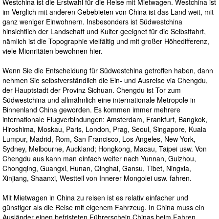
Westchina ist die Erstwahl für die Reise mit Mietwagen. Westchina ist
im Verglich mit anderen Gebebieten von China ist das Land weit, mit
ganz weniger Einwohnern. Insbesonders ist Südwestchina
hinsichtlich der Landschaft und Kulter geeignet für die Selbstfahrt,
nämlich ist die Topographie vielfältig und mit großer Höhedifferenz,
viele Mionritäten bewohnen hier.
Wenn Sie die Entscheidung für Südwestchina getroffen haben, dann
nehmen Sie selbstverständlich die Ein- und Ausreise via Chengdu,
der Hauptstadt der Provinz Sichuan. Chengdu ist Tor zum
Südwestchina und allmähnlich eine internationale Metropole in
Binnenland China geworden. Es kommen immer mehrere
internationale Flugverbindungen: Amsterdam, Frankfurt, Bangkok,
Hiroshima, Moskau, Paris, London, Prag, Seoul, Singapore, Kuala
Lumpur, Madrid, Rom, San Francisco, Los Angeles, New York,
Sydney, Melbourne, Auckland; Hongkong, Macau, Taipei usw. Von
Chengdu aus kann man einfach weiter nach Yunnan, Guizhou,
Chongqing, Guangxi, Hunan, Qinghai, Gansu, Tibet, Ningxia,
Xinjiang, Shaanxi, Westteil von Innerer Mongolei usw. fahren.
Mit Mietwagen in China zu reisen ist es relativ einfacher und
günstiger als die Reise mit eigenem Fahrzeug. In China muss ein
Ausländer einen befristeten Führerschein Chinas beim Fahren