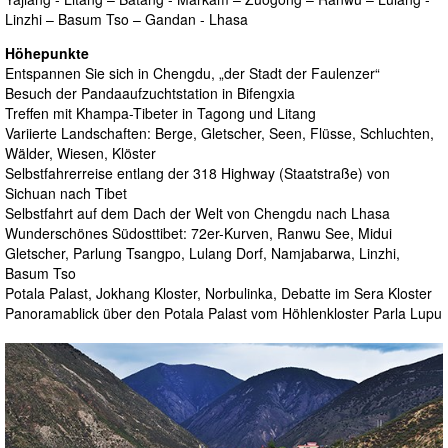
Linzhi – Basum Tso – Gandan - Lhasa
Höhepunkte
Entspannen Sie sich in Chengdu, „der Stadt der Faulenzer“
Besuch der Pandaaufzuchtstation in Bifengxia
Treffen mit Khampa-Tibeter in Tagong und Litang
Variierte Landschaften: Berge, Gletscher, Seen, Flüsse, Schluchten,
Wälder, Wiesen, Klöster
Selbstfahrerreise entlang der 318 Highway (Staatstraße) von
Sichuan nach Tibet
Selbstfahrt auf dem Dach der Welt von Chengdu nach Lhasa
Wunderschönes Südosttibet: 72er-Kurven, Ranwu See, Midui
Gletscher, Parlung Tsangpo, Lulang Dorf, Namjabarwa, Linzhi,
Basum Tso
Potala Palast, Jokhang Kloster, Norbulinka, Debatte im Sera Kloster
Panoramablick über den Potala Palast vom Höhlenkloster Parla Lupu