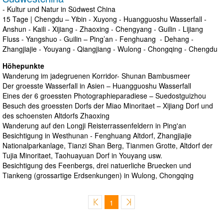
- Kultur und Natur in Südwest China
15 Tage | Chengdu – Yibin - Xuyong - Huangguoshu Wasserfall -
Anshun - Kaili - Xijiang - Zhaoxing - Chengyang - Guilin - Lijiang
Fluss - Yangshuo - Guilin – Ping’an - Fenghuang - Dehang -
Zhangjiajie - Youyang - Qiangjiang - Wulong - Chongqing - Chengdu
Höhepunkte
Wanderung im jadegruenen Korridor- Shunan Bambusmeer
Der groesste Wasserfall in Asien – Huangguoshu Wasserfall
Eines der 6 groessten Photographieparadiese – Suedostguizhou
Besuch des groessten Dorfs der Miao Minoritaet – Xijiang Dorf und
des schoensten Altdorfs Zhaoxing
Wanderung auf den Longji Reisterrassenfeldern in Ping'an
Besichtigung in Westhunan - Fenghuang Altdorf, Zhangjiajie
Nationalparkanlage, Tianzi Shan Berg, Tianmen Grotte, Altdorf der
Tujia Minoritaet, Taohuayuan Dorf in Youyang usw.
Besichtigung des Feenbergs, drei natuerliche Bruecken und
Tiankeng (grossartige Erdsenkungen) in Wulong, Chongqing
1