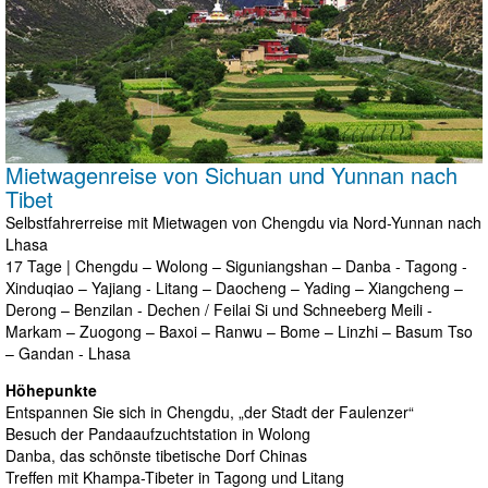
Mietwagenreise von Sichuan und Yunnan nach
Tibet
Selbstfahrerreise mit Mietwagen von Chengdu via Nord-Yunnan nach
Lhasa
17 Tage | Chengdu – Wolong – Siguniangshan – Danba - Tagong -
Xinduqiao – Yajiang - Litang – Daocheng – Yading – Xiangcheng –
Derong – Benzilan - Dechen / Feilai Si und Schneeberg Meili -
Markam – Zuogong – Baxoi – Ranwu – Bome – Linzhi – Basum Tso
– Gandan - Lhasa
Höhepunkte
Entspannen Sie sich in Chengdu, „der Stadt der Faulenzer“
Besuch der Pandaaufzuchtstation in Wolong
Danba, das schönste tibetische Dorf Chinas
Treffen mit Khampa-Tibeter in Tagong und Litang