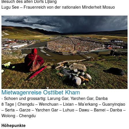
Besuch des alten Dorfs Lijiang
Lugu See – Frauenreich von der nationalen Minderheit Mosuo
Mietwagenreise Osttibet Kham
- Schoen und grossartig: Larung Gar, Yarchen Gar, Danba
8 Tage | Chengdu – Wenchuan – Lixian – Ma’erkang – Guanyinqiao
– Serta – Garze – Yarchen Gar – Luhuo – Dawu – Bamei – Danba –
Wolong - Chengdu
Höhepunkte