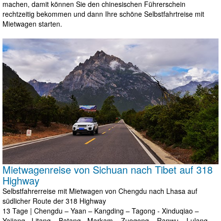
machen, damit können Sie den chinesischen Führerschein
rechtzeitig bekommen und dann Ihre schöne Selbstfahrtreise mit
Mietwagen starten.
Mietwagenreise von Sichuan nach Tibet auf 318
Highway
Selbstfahrerreise mit Mietwagen von Chengdu nach Lhasa auf
südlicher Route der 318 Highway
13 Tage | Chengdu – Yaan – Kangding – Tagong - Xinduqiao –
Yajiang - Litang – Batang - Markam – Zuogong – Ranwu – Lulang -