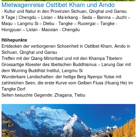
Mietwagenreise Osttibet Kham und Amdo
- Kultur und Natur in den Provinzen Sichuan, Qinghai und Gansu
9 Tage | Chengdu – Lixian – Ma’erkang - Seda – Banma – Jiuzhi –
Maqu – Langmu Si – Diebu - Tangke – Ruoergai – Tangke -
Hongyuan – Lixian - Maoxian - Chengdu
Höhepunkte
Entdecken der verborgenen Schoenheit in Osttibet Kham, Amdo in
Sichuan, Qinghai und Gansu
Treffen mit der Qiang-Minoritaet und mit den Khampa Tibetern
Grossartige Kloester des tibetischen Buddhismus – Larung Gar mit
dem Wuming Buddhist Institut, Langmu Si
Wunderbare Landschaften: der heilige Berg Nyenpo Yutse mit
zahlreichen Seen, die erste Kurve vom Gelben Fluss (Huang He) im
Tangke Dorf
Selten besuchte Gegende: Zhagana, Tiebu