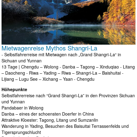
Mietwagenreise Mythos Shangri-La
- Selbstfahrerreise mit Mietwagen nach „Grand Shangri-La“ in
Sichuan und Yunnan
13 Tage | Chengdu – Wolong - Danba – Tagong – Xinduqiao - Litang
– Daocheng - Riwa – Yading – Riwa – Shangri-La – Baishuitai -
Lijiang – Lugu See – Xichang – Yaan - Chengdu
Höhepunkte
Selbstfahrerreise nach “Grand Shangri-La” in den Provinzen Sichuan
und Yunnan
Pandabaer in Wolong
Danba – eines der schoensten Doerfer in China
Attraktive Kloester: Tagong, Litang und Sumzanlin
Wanderung in Yading, Besuchen des Baisuitai Terrassenfelds und
Tigersprungschlucht