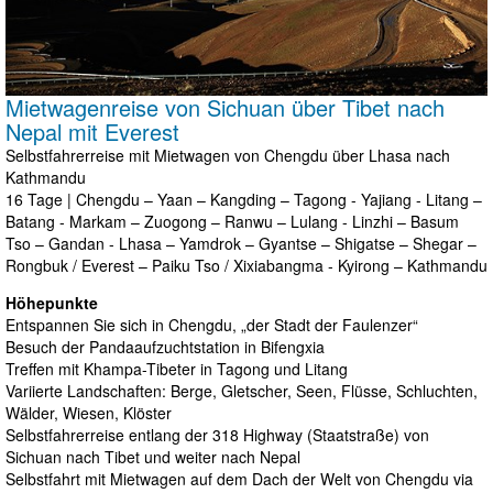
Mietwagenreise von Sichuan über Tibet nach
Nepal mit Everest
Selbstfahrerreise mit Mietwagen von Chengdu über Lhasa nach
Kathmandu
16 Tage | Chengdu – Yaan – Kangding – Tagong - Yajiang - Litang –
Batang - Markam – Zuogong – Ranwu – Lulang - Linzhi – Basum
Tso – Gandan - Lhasa – Yamdrok – Gyantse – Shigatse – Shegar –
Rongbuk / Everest – Paiku Tso / Xixiabangma - Kyirong – Kathmandu
Höhepunkte
Entspannen Sie sich in Chengdu, „der Stadt der Faulenzer“
Besuch der Pandaaufzuchtstation in Bifengxia
Treffen mit Khampa-Tibeter in Tagong und Litang
Variierte Landschaften: Berge, Gletscher, Seen, Flüsse, Schluchten,
Wälder, Wiesen, Klöster
Selbstfahrerreise entlang der 318 Highway (Staatstraße) von
Sichuan nach Tibet und weiter nach Nepal
Selbstfahrt mit Mietwagen auf dem Dach der Welt von Chengdu via