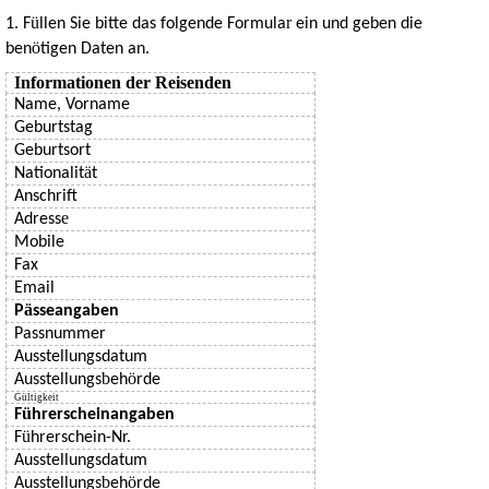
ü
r
1.
F
llen Sie bitte das folgende Formula
ein und geben die
ö
ben
tigen Daten an.
Informationen der Reisenden
Name, Vorname
Geburtstag
Geburtsort
ä
Nationalit
t
Anschrift
e
Adress
Mobile
Fax
Email
ä
P
sseangaben
Passnummer
Ausstellungsdatum
b
ö
Ausstellungs
eh
rde
Gültigkeit
ü
F
hrerscheinangaben
ü
F
hrerschein-Nr.
Ausstellungsdatum
b
ö
Ausstellungs
eh
rde