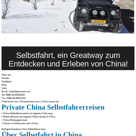
Selbstfahrt, ein Greatway zum
Entdecken und Erleben von China!
Über uns
Kontakt
Feedback
Blog
Links
Email: info@tibetreisen.com
Tel: 0086-28-85540220
Fax: 0086-28-85541221
Tibetreisen.com
|
Sichuanreisen.com
|
China-reisen.net
Private China Selbstfahrerreisen
• China Selbstfahrerreisen mit eigenem Fahrzeug
• Motorradreisen auf eigenem Motorrad durch China
• China Mietwagenreisen
• Fahren mit Mietmotorrad in China
Maßgeschneiderte China Selbstfahrerreise
Über Selbstfahrt in China