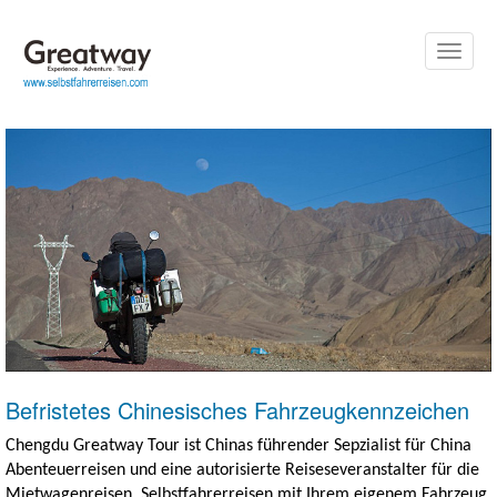
Toggle
naviga
Befristetes Chinesisches Fahrzeugkennzeichen
Chengdu Greatway Tour ist Chinas führender Sepzialist für China
Abenteuerreisen und eine autorisierte Reiseseveranstalter für die
Mietwagenreisen, Selbstfahrerreisen mit Ihrem eigenem Fahrzeug