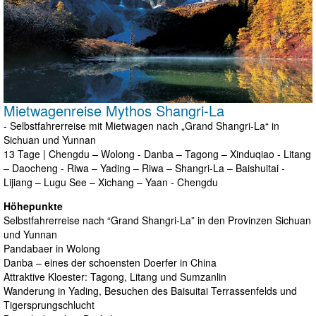
Mietwagenreise Mythos Shangri-La
- Selbstfahrerreise mit Mietwagen nach „Grand Shangri-La“ in
Sichuan und Yunnan
13 Tage | Chengdu – Wolong - Danba – Tagong – Xinduqiao - Litang
– Daocheng - Riwa – Yading – Riwa – Shangri-La – Baishuitai -
Lijiang – Lugu See – Xichang – Yaan - Chengdu
Höhepunkte
Selbstfahrerreise nach “Grand Shangri-La” in den Provinzen Sichuan
und Yunnan
Pandabaer in Wolong
Danba – eines der schoensten Doerfer in China
Attraktive Kloester: Tagong, Litang und Sumzanlin
Wanderung in Yading, Besuchen des Baisuitai Terrassenfelds und
Tigersprungschlucht