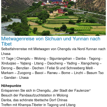
Mietwagenreise von Sichuan und Yunnan nach
Tibet
Selbstfahrerreise mit Mietwagen von Chengdu via Nord-Yunnan nach
Lhasa
17 Tage | Chengdu – Wolong – Siguniangshan – Danba - Tagong -
Xinduqiao – Yajiang - Litang – Daocheng – Yading – Xiangcheng –
Derong – Benzilan - Dechen / Feilai Si und Schneeberg Meili -
Markam – Zuogong – Baxoi – Ranwu – Bome – Linzhi – Basum Tso
– Gandan - Lhasa
Höhepunkte
Entspannen Sie sich in Chengdu, „der Stadt der Faulenzer“
Besuch der Pandaaufzuchtstation in Wolong
Danba, das schönste tibetische Dorf Chinas
Treffen mit Khampa-Tibeter in Tagong und Litang