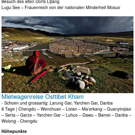
Besuch des alten Dorfs Lijiang
Lugu See – Frauenreich von der nationalen Minderheit Mosuo
Mietwagenreise Osttibet Kham
- Schoen und grossartig: Larung Gar, Yarchen Gar, Danba
8 Tage | Chengdu – Wenchuan – Lixian – Ma’erkang – Guanyinqiao
– Serta – Garze – Yarchen Gar – Luhuo – Dawu – Bamei – Danba –
Wolong - Chengdu
Höhepunkte