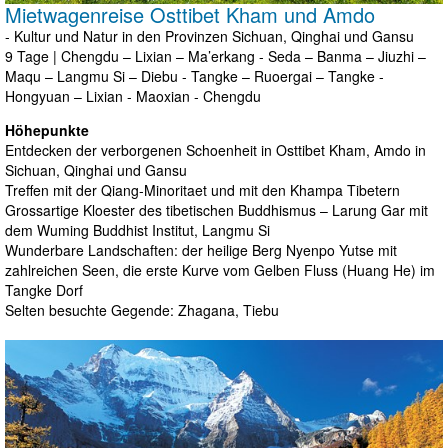
Mietwagenreise Osttibet Kham und Amdo
- Kultur und Natur in den Provinzen Sichuan, Qinghai und Gansu
9 Tage | Chengdu – Lixian – Ma’erkang - Seda – Banma – Jiuzhi –
Maqu – Langmu Si – Diebu - Tangke – Ruoergai – Tangke -
Hongyuan – Lixian - Maoxian - Chengdu
Höhepunkte
Entdecken der verborgenen Schoenheit in Osttibet Kham, Amdo in
Sichuan, Qinghai und Gansu
Treffen mit der Qiang-Minoritaet und mit den Khampa Tibetern
Grossartige Kloester des tibetischen Buddhismus – Larung Gar mit
dem Wuming Buddhist Institut, Langmu Si
Wunderbare Landschaften: der heilige Berg Nyenpo Yutse mit
zahlreichen Seen, die erste Kurve vom Gelben Fluss (Huang He) im
Tangke Dorf
Selten besuchte Gegende: Zhagana, Tiebu