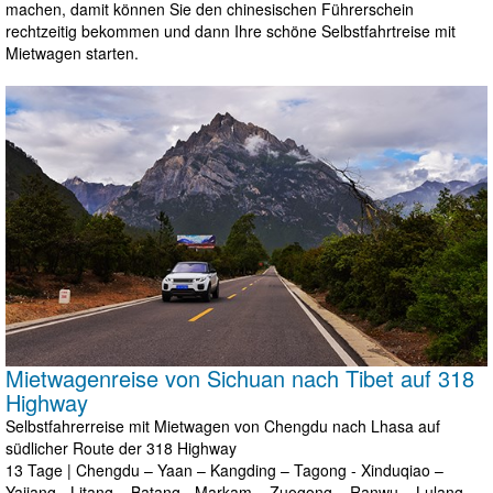
machen, damit können Sie den chinesischen Führerschein
rechtzeitig bekommen und dann Ihre schöne Selbstfahrtreise mit
Mietwagen starten.
Mietwagenreise von Sichuan nach Tibet auf 318
Highway
Selbstfahrerreise mit Mietwagen von Chengdu nach Lhasa auf
südlicher Route der 318 Highway
13 Tage | Chengdu – Yaan – Kangding – Tagong - Xinduqiao –
Yajiang - Litang – Batang - Markam – Zuogong – Ranwu – Lulang -