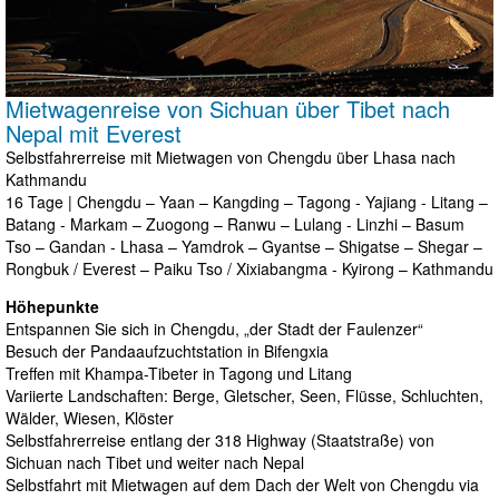
Mietwagenreise von Sichuan über Tibet nach
Nepal mit Everest
Selbstfahrerreise mit Mietwagen von Chengdu über Lhasa nach
Kathmandu
16 Tage | Chengdu – Yaan – Kangding – Tagong - Yajiang - Litang –
Batang - Markam – Zuogong – Ranwu – Lulang - Linzhi – Basum
Tso – Gandan - Lhasa – Yamdrok – Gyantse – Shigatse – Shegar –
Rongbuk / Everest – Paiku Tso / Xixiabangma - Kyirong – Kathmandu
Höhepunkte
Entspannen Sie sich in Chengdu, „der Stadt der Faulenzer“
Besuch der Pandaaufzuchtstation in Bifengxia
Treffen mit Khampa-Tibeter in Tagong und Litang
Variierte Landschaften: Berge, Gletscher, Seen, Flüsse, Schluchten,
Wälder, Wiesen, Klöster
Selbstfahrerreise entlang der 318 Highway (Staatstraße) von
Sichuan nach Tibet und weiter nach Nepal
Selbstfahrt mit Mietwagen auf dem Dach der Welt von Chengdu via