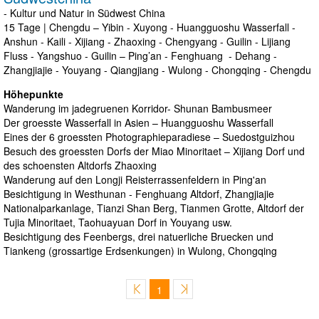
- Kultur und Natur in Südwest China
15 Tage | Chengdu – Yibin - Xuyong - Huangguoshu Wasserfall -
Anshun - Kaili - Xijiang - Zhaoxing - Chengyang - Guilin - Lijiang
Fluss - Yangshuo - Guilin – Ping’an - Fenghuang - Dehang -
Zhangjiajie - Youyang - Qiangjiang - Wulong - Chongqing - Chengdu
Höhepunkte
Wanderung im jadegruenen Korridor- Shunan Bambusmeer
Der groesste Wasserfall in Asien – Huangguoshu Wasserfall
Eines der 6 groessten Photographieparadiese – Suedostguizhou
Besuch des groessten Dorfs der Miao Minoritaet – Xijiang Dorf und
des schoensten Altdorfs Zhaoxing
Wanderung auf den Longji Reisterrassenfeldern in Ping'an
Besichtigung in Westhunan - Fenghuang Altdorf, Zhangjiajie
Nationalparkanlage, Tianzi Shan Berg, Tianmen Grotte, Altdorf der
Tujia Minoritaet, Taohuayuan Dorf in Youyang usw.
Besichtigung des Feenbergs, drei natuerliche Bruecken und
Tiankeng (grossartige Erdsenkungen) in Wulong, Chongqing
1