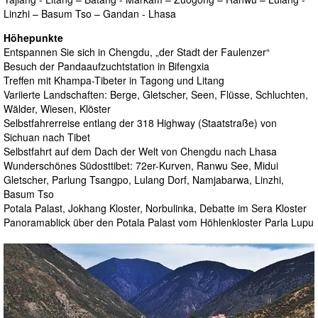
Linzhi – Basum Tso – Gandan - Lhasa
Höhepunkte
Entspannen Sie sich in Chengdu, „der Stadt der Faulenzer“
Besuch der Pandaaufzuchtstation in Bifengxia
Treffen mit Khampa-Tibeter in Tagong und Litang
Variierte Landschaften: Berge, Gletscher, Seen, Flüsse, Schluchten,
Wälder, Wiesen, Klöster
Selbstfahrerreise entlang der 318 Highway (Staatstraße) von
Sichuan nach Tibet
Selbstfahrt auf dem Dach der Welt von Chengdu nach Lhasa
Wunderschönes Südosttibet: 72er-Kurven, Ranwu See, Midui
Gletscher, Parlung Tsangpo, Lulang Dorf, Namjabarwa, Linzhi,
Basum Tso
Potala Palast, Jokhang Kloster, Norbulinka, Debatte im Sera Kloster
Panoramablick über den Potala Palast vom Höhlenkloster Parla Lupu