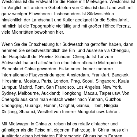
Westchina ist die Erstwahl für die Reise mit Mietwagen. Westchina ist
im Verglich mit anderen Gebebieten von China ist das Land weit, mit
ganz weniger Einwohnern. Insbesonders ist Südwestchina
hinsichtlich der Landschaft und Kulter geeignet für die Selbstfahrt,
nämlich ist die Topographie vielfältig und mit großer Höhedifferenz,
viele Mionritäten bewohnen hier.
Wenn Sie die Entscheidung für Südwestchina getroffen haben, dann
nehmen Sie selbstverständlich die Ein- und Ausreise via Chengdu,
der Hauptstadt der Provinz Sichuan. Chengdu ist Tor zum
Südwestchina und allmähnlich eine internationale Metropole in
Binnenland China geworden. Es kommen immer mehrere
internationale Flugverbindungen: Amsterdam, Frankfurt, Bangkok,
Hiroshima, Moskau, Paris, London, Prag, Seoul, Singapore, Kuala
Lumpur, Madrid, Rom, San Francisco, Los Angeles, New York,
Sydney, Melbourne, Auckland; Hongkong, Macau, Taipei usw. Von
Chengdu aus kann man einfach weiter nach Yunnan, Guizhou,
Chongqing, Guangxi, Hunan, Qinghai, Gansu, Tibet, Ningxia,
Xinjiang, Shaanxi, Westteil von Innerer Mongolei usw. fahren.
Mit Mietwagen in China zu reisen ist es relativ einfacher und
günstiger als die Reise mit eigenem Fahrzeug. In China muss ein
Ausländer einen befristeten Führerschein Chinas beim Fahren