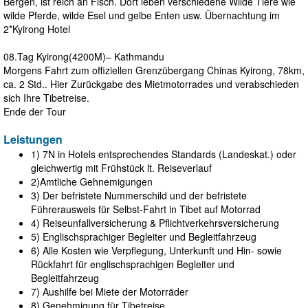
Bergen, ist reich an Fisch. Dort leben verschiedene Wilde Tiere wie
wilde Pferde, wilde Esel und gelbe Enten usw. Übernachtung im
2*Kyirong Hotel
08.Tag Kyirong(4200M)– Kathmandu
Morgens Fahrt zum offiziellen Grenzübergang Chinas Kyirong, 78km,
ca. 2 Std.. Hier Zurückgabe des Mietmotorrades und verabschieden
sich Ihre Tibetreise.
Ende der Tour
Leistungen
1) 7N in Hotels entsprechendes Standards (Landeskat.) oder
gleichwertig mit Frühstück lt. Reiseverlauf
2)Amtliche Gehnemigungen
3) Der befristete Nummerschild und der befristete
Führerausweis für Selbst-Fahrt in Tibet auf Motorrad
4) Reiseunfallversicherung & Pflichtverkehrsversicherung
5) Englischsprachiger Begleiter und Begleitfahrzeug
6) Alle Kosten wie Verpflegung, Unterkunft und Hin- sowie
Rückfahrt für englischsprachigen Begleiter und
Begleitfahrzeug
7) Aushilfe bei Miete der Motorräder
8) Genehmigung für Tibetreise