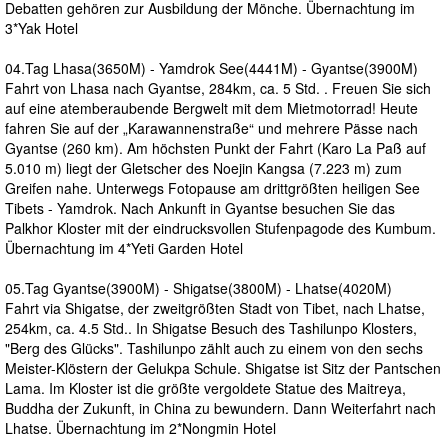
Debatten gehören zur Ausbildung der Mönche. Übernachtung im
3*Yak Hotel
04.Tag Lhasa(3650M) - Yamdrok See(4441M) - Gyantse(3900M)
Fahrt von Lhasa nach Gyantse, 284km, ca. 5 Std. . Freuen Sie sich
auf eine atemberaubende Bergwelt mit dem Mietmotorrad! Heute
fahren Sie auf der „Karawannenstraße“ und mehrere Pässe nach
Gyantse (260 km). Am höchsten Punkt der Fahrt (Karo La Paß auf
5.010 m) liegt der Gletscher des Noejin Kangsa (7.223 m) zum
Greifen nahe. Unterwegs Fotopause am drittgrößten heiligen See
Tibets - Yamdrok. Nach Ankunft in Gyantse besuchen Sie das
Palkhor Kloster mit der eindrucksvollen Stufenpagode des Kumbum.
Übernachtung im 4*Yeti Garden Hotel
05.Tag Gyantse(3900M) - Shigatse(3800M) - Lhatse(4020M)
Fahrt via Shigatse, der zweitgrößten Stadt von Tibet, nach Lhatse,
254km, ca. 4.5 Std.. In Shigatse Besuch des Tashilunpo Klosters,
"Berg des Glücks". Tashilunpo zählt auch zu einem von den sechs
Meister-Klöstern der Gelukpa Schule. Shigatse ist Sitz der Pantschen
Lama. Im Kloster ist die größte vergoldete Statue des Maitreya,
Buddha der Zukunft, in China zu bewundern. Dann Weiterfahrt nach
Lhatse. Übernachtung im 2*Nongmin Hotel