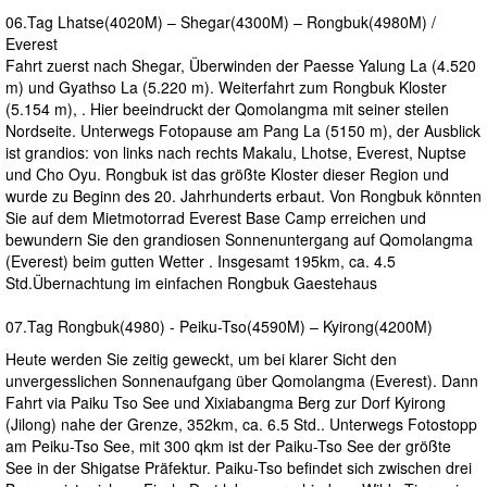
06.Tag Lhatse(4020M) – Shegar(4300M) – Rongbuk(4980M) /
Everest
Fahrt zuerst nach Shegar, Überwinden der Paesse Yalung La (4.520
m) und Gyathso La (5.220 m). Weiterfahrt zum Rongbuk Kloster
(5.154 m), . Hier beeindruckt der Qomolangma mit seiner steilen
Nordseite. Unterwegs Fotopause am Pang La (5150 m), der Ausblick
ist grandios: von links nach rechts Makalu, Lhotse, Everest, Nuptse
und Cho Oyu. Rongbuk ist das größte Kloster dieser Region und
wurde zu Beginn des 20. Jahrhunderts erbaut. Von Rongbuk könnten
Sie auf dem Mietmotorrad Everest Base Camp erreichen und
bewundern Sie den grandiosen Sonnenuntergang auf Qomolangma
(Everest) beim gutten Wetter . Insgesamt 195km, ca. 4.5
Std.Übernachtung im einfachen Rongbuk Gaestehaus
07.Tag Rongbuk(4980) - Peiku-Tso(4590M) – Kyirong(4200M)
Heute werden Sie zeitig geweckt, um bei klarer Sicht den
unvergesslichen Sonnenaufgang über Qomolangma (Everest). Dann
Fahrt via Paiku Tso See und Xixiabangma Berg zur Dorf Kyirong
(Jilong) nahe der Grenze, 352km, ca. 6.5 Std.. Unterwegs Fotostopp
am Peiku-Tso See, mit 300 qkm ist der Paiku-Tso See der größte
See in der Shigatse Präfektur. Paiku-Tso befindet sich zwischen drei