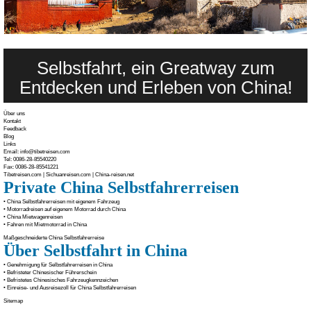
Selbstfahrt, ein Greatway zum
Entdecken und Erleben von China!
Über uns
Kontakt
Feedback
Blog
Links
Email: info@tibetreisen.com
Tel: 0086-28-85540220
Fax: 0086-28-85541221
Tibetreisen.com
|
Sichuanreisen.com
|
China-reisen.net
Private China Selbstfahrerreisen
• China Selbstfahrerreisen mit eigenem Fahrzeug
• Motorradreisen auf eigenem Motorrad durch China
• China Mietwagenreisen
• Fahren mit Mietmotorrad in China
Maßgeschneiderte China Selbstfahrerreise
Über Selbstfahrt in China
• Genehmigung für Selbstfahrerreisen in China
• Befristeter Chinesischer Führerschein
• Befristetes Chinesisches Fahrzeugkennzeichen
• Einreise- und Ausreisezoll für China Selbstfahrerreisen
Sitemap