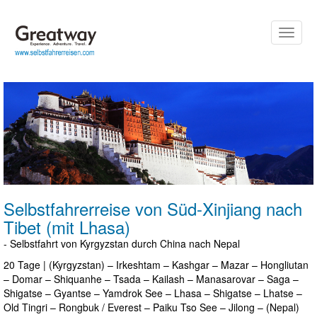
Toggle
naviga
Selbstfahrerreise von Süd-Xinjiang nach
Tibet (mit Lhasa)
- Selbstfahrt von Kyrgyzstan durch China nach Nepal
20 Tage | (Kyrgyzstan) – Irkeshtam – Kashgar – Mazar – Hongliutan
– Domar – Shiquanhe – Tsada – Kailash – Manasarovar – Saga –
Shigatse – Gyantse – Yamdrok See – Lhasa – Shigatse – Lhatse –
Old Tingri – Rongbuk / Everest – Paiku Tso See – Jilong – (Nepal)