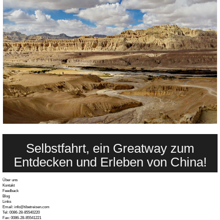
Selbstfahrt, ein Greatway zum
Entdecken und Erleben von China!
Über uns
Kontakt
Feedback
Blog
Links
Email: info@tibetreisen.com
Tel: 0086-28-85540220
Fax: 0086-28-85541221