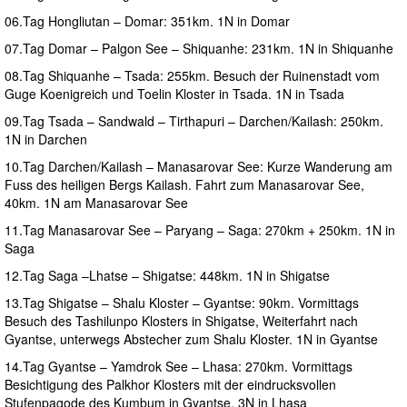
06.Tag Hongliutan – Domar: 351km. 1N in Domar
07.Tag Domar – Palgon See – Shiquanhe: 231km. 1N in Shiquanhe
08.Tag Shiquanhe – Tsada: 255km. Besuch der Ruinenstadt vom
Guge Koenigreich und Toelin Kloster in Tsada. 1N in Tsada
09.Tag Tsada – Sandwald – Tirthapuri – Darchen/Kailash: 250km.
1N in Darchen
10.Tag Darchen/Kailash – Manasarovar See: Kurze Wanderung am
Fuss des heiligen Bergs Kailash. Fahrt zum Manasarovar See,
40km. 1N am Manasarovar See
11.Tag Manasarovar See – Paryang – Saga: 270km + 250km. 1N in
Saga
12.Tag Saga –Lhatse – Shigatse: 448km. 1N in Shigatse
13.Tag Shigatse – Shalu Kloster – Gyantse: 90km. Vormittags
Besuch des Tashilunpo Klosters in Shigatse, Weiterfahrt nach
Gyantse, unterwegs Abstecher zum Shalu Kloster. 1N in Gyantse
14.Tag Gyantse – Yamdrok See – Lhasa: 270km. Vormittags
Besichtigung des Palkhor Klosters mit der eindrucksvollen
Stufenpagode des Kumbum in Gyantse. 3N in Lhasa